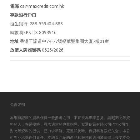
電郵
cs@maxcredit.com.hk
存款銀行戶口
恒生銀行: 288-559404-883
轉數易FPS ID: 8093916
地址
香港干諾道中74-77號標華豐集團大廈7樓01室
放債人牌照號碼
0525/2026
免責聲明
本網頁記載的資料僅供一般參考之用，不宜視為專業意見。請翻閱此等資
料的人士在需要時，尋求適當的專業指導。友通信貸有限公司("本公司")
對此等資料的提供，已力求準確、完整和及時。倘資料有誤或欠全，本公
司恕不承擔任何責任。本網頁介紹的產品和服務僅適用於法律上接受本公