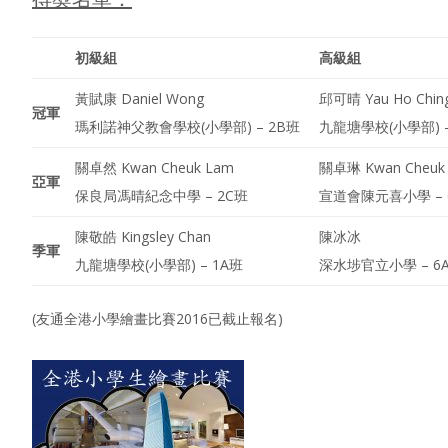
初級組
高級組
黃賦康 Daniel Wong
邱可晴 Yau Ho Ching
冠軍
瑪利諾神父教會學校(小學部) – 2B班
九龍塘學校(小學部) –
關卓然 Kwan Cheuk Lam
關卓琳 Kwan Cheuk
亞軍
保良局馮晴紀念中學 – 2C班
宣道會陳元喜小學 – 
陳敬皓 Kingsley Chan
陳冰冰
季軍
九龍塘學校(小學部) – 1A班
深水埗官立小學 – 6
(友通全港小學繪畫比賽2016已截止報名)