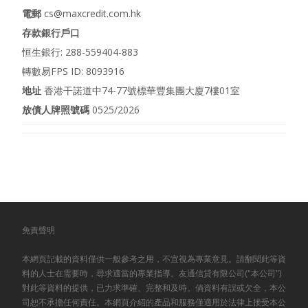
電郵
cs@maxcredit.com.hk
存款銀行戶口
恒生銀行: 288-559404-883
轉數易FPS ID: 8093916
地址
香港干諾道中74-77號標華豐集團大廈7樓01室
放債人牌照號碼
0525/2026
免責聲明
本網頁記載的資料僅供一般參考之用，不宜視為專業意見。請翻閱此等資
料的人士在需要時，尋求適當的專業指導。友通信貸有限公司("本公司")
對此等資料的提供，已力求準確、完整和及時。倘資料有誤或欠全，本公
司恕不承擔任何責任。本網頁介紹的產品和服務僅適用於法律上接受本公